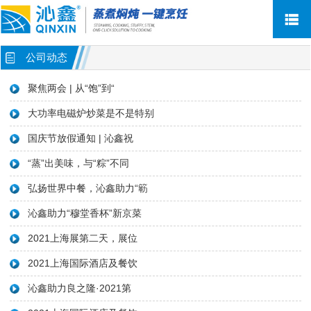
网站首页
公司动态
关于沁鑫
聚焦两会 | 从“饱”到“
新闻资讯
大功率电磁炉炒菜是不是特别
产品中心
国庆节放假通知 | 沁鑫祝
“蒸”出美味，与“粽”不同
售后服务
弘扬世界中餐，沁鑫助力“簕
荣誉客户
沁鑫助力“穆堂香杯”新京菜
联系我们
2021上海展第二天，展位
2021上海国际酒店及餐饮
沁鑫助力良之隆·2021第