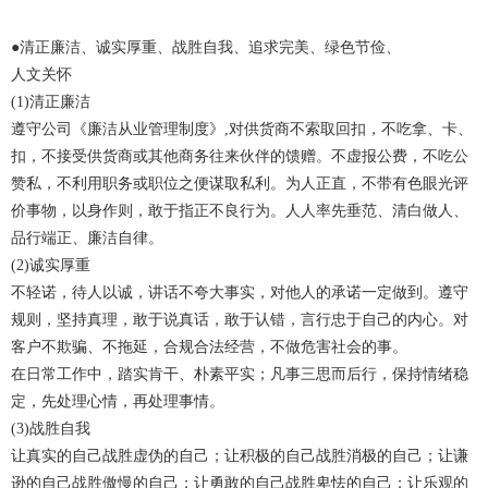
●清正廉洁、诚实厚重、战胜自我、追求完美、绿色节俭、
人文关怀
(1)清正廉洁
遵守公司《廉洁从业管理制度》,对供货商不索取回扣，不吃拿、卡、
扣，不接受供货商或其他商务往来伙伴的馈赠。不虚报公费，不吃公
赞私，不利用职务或职位之便谋取私利。为人正直，不带有色眼光评
价事物，以身作则，敢于指正不良行为。人人率先垂范、清白做人、
品行端正、廉洁自律。
(2)诚实厚重
不轻诺，待人以诚，讲话不夸大事实，对他人的承诺一定做到。遵守
规则，坚持真理，敢于说真话，敢于认错，言行忠于自己的内心。对
客户不欺骗、不拖延，合规合法经营，不做危害社会的事。
在日常工作中，踏实肯干、朴素平实；凡事三思而后行，保持情绪稳
定，先处理心情，再处理事情。
(3)战胜自我
让真实的自己战胜虚伪的自己；让积极的自己战胜消极的自己；让谦
逊的自己战胜傲慢的自己；让勇敢的自己战胜卑怯的自己；让乐观的