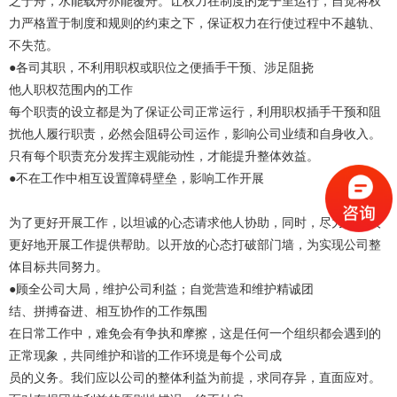
之于舟，水能载舟亦能覆舟。让权力在制度的笼子里运行，自觉将权
力严格置于制度和规则的约束之下，保证权力在行使过程中不越轨、
不失范。
●各司其职，不利用职权或职位之便插手干预、涉足阻挠
他人职权范围内的工作
每个职责的设立都是为了保证公司正常运行，利用职权插手干预和阻
扰他人履行职责，必然会阻碍公司运作，影响公司业绩和自身收入。
只有每个职责充分发挥主观能动性，才能提升整体效益。
●不在工作中相互设置障碍壁垒，影响工作开展
为了更好开展工作，以坦诚的心态请求他人协助，同时，尽力为他人
更好地开展工作提供帮助。以开放的心态打破部门墙，为实现公司整
体目标共同努力。
●顾全公司大局，维护公司利益；自觉营造和维护精诚团
结、拼搏奋进、相互协作的工作氛围
在日常工作中，难免会有争执和摩擦，这是任何一个组织都会遇到的
正常现象，共同维护和谐的工作环境是每个公司成
员的义务。我们应以公司的整体利益为前提，求同存异，直面应对。