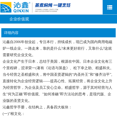
企业价值观
网站首页
关于沁鑫
详细内容
新闻资讯
沁鑫自2006年创业起，专注本行，持续成长，现已成为国内商用电磁
炉一线企业。一路走来，靠的是什么?未来更好前行，又靠什么?这就
产品中心
需要研究企业文化。
企业文化产生于日本，总结于美国，根源在中国。日本企业文化有三
售后服务
个里程碑，涩泽荣一(著有《论语与算盘》、松下幸之助、稻盛和夫。
荣誉客户
当今经营之圣稻盛和夫，将中国圣贤逻辑的“内圣外王”和“修齐治平”,
直接转化为企业经营逻辑——提高心性、拓展经营，将企业文化上升
联系我们
为经营哲学，为企业及员工安心立命。稻盛哲学，源于其对经营与人
生“何为正确”即价值观、“如何准确”即方法论的思考，是现代版、企
业版的圣贤文化。
沁鑫哲学手册，在结构上，具备四大板块：
(一)“根文化：