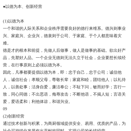
●以德为本、创新经营
(1)以德为本
一个和谐的人际关系和企业秩序需要良好的德行来维系。德兴则事业
兴、家庭兴、企业兴，德衰则于公司、于家庭、于个人都意味着灾
难。
德是才的根本和前提，先做人后做事，做人是做事的基础。欲出好产
品，先塑好人品。一个企业无德则无法久立于社会，企业要想长续经
营，在行事原则上必须以德为本。
因此，凡事都要提倡以德为本，即：忠于自己，忠于公司；诚信他
人，诚信社会；孝顺父母，尊敬长辈；家庭和睦，团结他人；以礼待
人，以善处事；洁身自爱，廉洁奉公；不耻下问，敏而好学；言行一
致，同心同德；不出恶语，侮辱攻击；不断他语，不揭人短；言语关
爱，爱语柔和；利他体谅，和谐兴业。
09
(2)创新经营
通过技术创新与积累，为商厨领域提供安全、易用、优质的产品，为
社会可持续化发展作出贡献的同时，实现公司的长续经营。