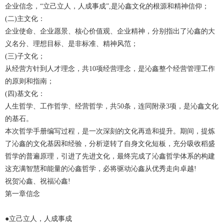
企业信念，“立己立人，人成事成”,是沁鑫文化的根源和精神信仰；
(二)主文化：
企业使命、企业愿景、核心价值观、企业精神，分别指出了沁鑫的大
义名分、理想目标、是非标准、精神风范；
(三)子文化；
从经营方针到人才理念，共10项经营理念，是沁鑫整个经营管理工作
的原则和指南；
(四)基文化：
人生哲学、工作哲学、经营哲学，共50条，连同附录3项，是沁鑫文化
的基石。
本次哲学手册编写过程，是一次深刻的文化再造和提升。期间，提炼
了沁鑫的文化基因和经验，分析逆转了自身文化短板，充分吸收稻盛
哲学的普遍原理，引进了先进文化，最终完成了沁鑫哲学体系的构建
这充满智慧和能量的沁鑫哲学，必将驱动沁鑫从优秀走向卓越!
祝贺沁鑫、祝福沁鑫!
第一章信念
●立己立人，人成事成