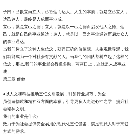
子曰：己欲立而立人，己欲达而达人。人生的本质，就是立己立人，
达己达人，最终是人成而事业成。
立己，就是立己之德；立人，就是以一己之德而启发他人之德。达
己，就是自己的事业通达；达人，就是以一己之事业通达而启发众人
的事业通达。
当我们树立了这种人生信念，获得正确的价值观、人生观世界观，我
们就能成为一个对社会有贡献的人。当我们的团队都树立起了这样的
信念，那么,我们的事业就会得道多助、蒸蒸日上，这就是人成事业
成。
第二章 使命
●以人文和科技推动烹饪文明发展，引领行业规范，为全
员创造物质和精神双方面的幸福；引导更多人走进心性之学，提升社
会精神文明。
我们的事业是什么?
致力于为社会提供安全易用的现代化烹饪设备，满足现代人对于烹饪
方式的需求。