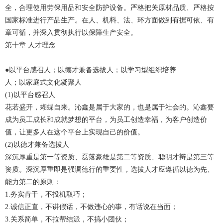
全，合理使用劳保用品和安全防护设备。严格把关原材品质、严格按
国家标准进行产品生产。在人、机料、法、环方面做到有据可依、有
章可循，并深入贯彻执行以保障生产安全。
第十章 人才理念
●以平台感召人；以德才兼备选拔人；以学习型组织培养
人；以家庭式文化凝聚人
(1)以平台感召人
花若盛开，蝴蝶自来。沁鑫是属于大家的，也是属于社会的。沁鑫要
成为员工成长和成就梦想的平台，为员工创造幸福，为客户创造价
值，让更多人在这个平台上实现自己的价值。
(2)以德才兼备选拔人
深沉厚重是第一等资质、磊落豪雄是第二等资质、聪明才辩是第三等
资质。深沉厚重即是强调德行的重要性，选拔人才应遵循以德为先、
能力第二的原则：
1.务实肯干，不投机取巧；
2.诚信正直，不讲假话，不做违心的事，有话说在当面；
3.关系简单，不拉帮结派，不搞小团伙；