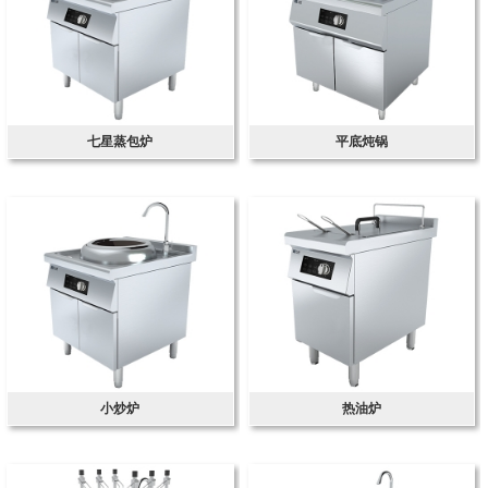
七星蒸包炉
平底炖锅
小炒炉
热油炉