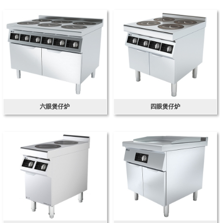
六眼煲仔炉
四眼煲仔炉