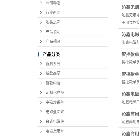
公司动态
沁鑫无烟
行业新闻
沁鑫无烟
沁鑫之声
不用食物
产品说明
沁鑫电磁
产品视频
沁鑫电磁
智控款单
产品分类
智控款单
智厨系列
新款西厨
智控款单
智控款单头
新款中厨
定制化产品
沁鑫电磁
沁鑫电磁
电磁炒菜炉
电磁煮面炉
沁鑫商用
台式电磁炉
沁鑫商用
电磁煲汤炉
沁鑫商用