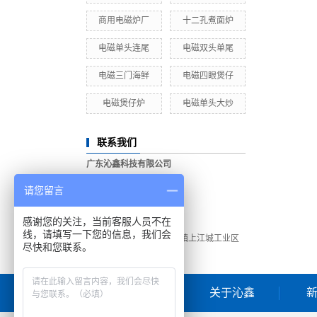
商用电磁炉厂
十二孔煮面炉
电磁单头连尾
电磁双头单尾
电磁三门海鲜
电磁四眼煲仔
电磁煲仔炉
电磁单头大炒
联系我们
广东沁鑫科技有限公司
电话：400-188-1066
请您留言
手机：18122852710
传真：0769-81131680
感谢您的关注，当前客服人员不在
网址：www.dgqinxin.com
线，请填写一下您的信息，我们会
地址：广东省东莞市高埗镇上江城工业区
尽快和您联系。
首页
关于沁鑫