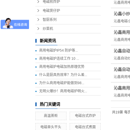
电磁煎炸炉
沁鑫商用电
电磁煲仔炉
沁鑫小炒
智厨系列
沁鑫电磁
炒菜机
​沁鑫商
沁鑫商用
新闻资讯
商用电磁炉IP54 防护等...
沁鑫自动
沁鑫自动
商用电磁炉连续工作 10 ...
商用电磁炉电磁加热原理优势
沁鑫自动
什么是厨具热效率？为什么差...
沁鑫商用
为什么商用电磁炉能做到98...
沁鑫商用
无明火爆炒！商用电磁炉明火...
沁鑫商用
热门关键词
共19第
每页
高温蒸柜
电磁台式炸炉
电磁单头平头
电磁台式煮面