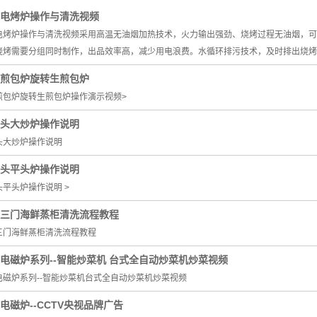
电烤炉操作与清洗视频
电磁煲汤炉
电烤炉操作与清洗视频采用高温无油烟加热技术，火力输出强劲、烧烤过程无油烟，可
电磁煎炸炉
烧烤需要分组同时制作，出品效率高，减少用电浪费。水循环排污技术，及时排出烧烤
电磁煲仔炉
煎包炉旋转生煎包炉
煎包炉旋转生煎包炉操作演示视频>
智厨系列
头大炒炉操作说明
炒菜机
头大炒炉操作说明
头平头炉操作说明
平头炉操作说明 >
三门海鲜蒸柜清洗流程教程
三门海鲜蒸柜清洗流程教程
电磁炉系列--智能炒菜机 台式全自动炒菜机炒菜视频
电磁炉系列--智能炒菜机台式全自动炒菜机炒菜视频
电磁炉--CCTV央视品牌广告