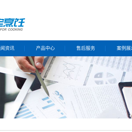
新闻资讯
产品中心
售后服务
案例展
公司动态
智厨系列
服务流程
行业新闻
新款西厨
下载中心
沁鑫之声
新款中厨
服务网点
产品说明
定制化产品
消费维权
产品视频
电磁炒菜炉
产品使用手册
电磁煮面炉
台式电磁炉