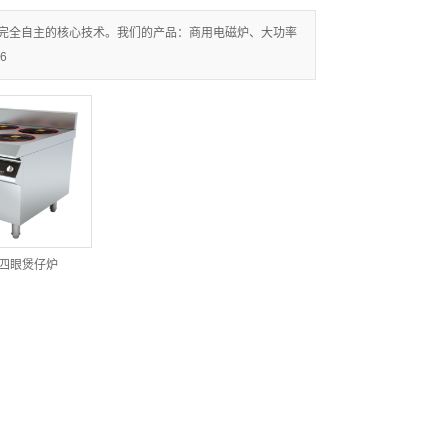
完全自主的核心技术。我们的产品：商用电磁炉、大功率
6
四眼煲仔炉