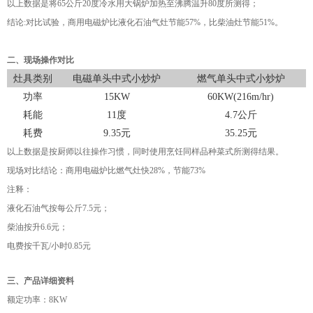
以上数据是将65公斤20度冷水用大锅炉加热至沸腾温升80度所测得；
结论:
对比试验，商用电磁炉比液化石油气灶节能57%，比柴油灶节能51%。
二、现场操作对比
灶具类别
电磁单头中式小炒炉
燃气单头中式小炒炉
功率
15KW
60KW(216m/hr)
耗能
11度
4.7公斤
耗费
9.35元
35.25元
以上数据是按厨师以往操作习惯，同时使用烹饪同样品种菜式所测得结果。
现场对比结论：商用
电磁炉比燃气灶快28%，节能73%
注释：
液化石油气按每公斤7.5元；
柴油按升6.6元；
电费按千瓦/小时0.85元
三、
产品详细资料
额定功率：8KW