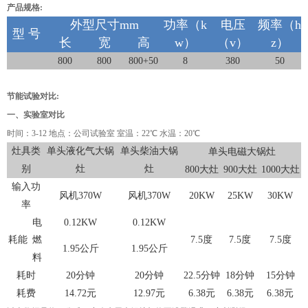
产品规格:
外型尺寸mm
功率（k
电压
频率（h
型 号
长
宽
高
w）
（v）
z）
800
800
800+50
8
380
50
节能试验对比:
一、实验室对比
时间：3-12 地点：公司试验室 室温：22℃ 水温：20℃
灶具类
单头液化气大锅
单头柴油大锅
单头电磁大锅灶
别
灶
灶
800大灶
900大灶
1000大灶
输入功
风机370W
风机370W
20KW
25KW
30KW
率
电
0.12KW
0.12KW
耗能
燃
7.5度
7.5度
7.5度
1.95公斤
1.95公斤
料
耗时
20分钟
20分钟
22.5分钟
18分钟
15分钟
耗费
14.72元
12.97元
6.38元
6.38元
6.38元