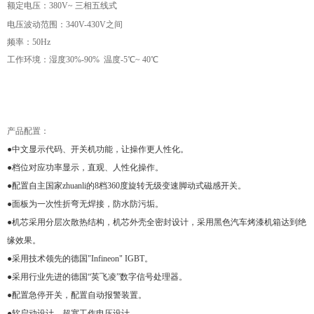
额定电压：380V~ 三相五线式
电压波动范围：340V-430V之间
频率：50Hz
工作环境：
湿度30%-90%
温度
-5℃~ 40℃
产品配置：
●中文显示代码、开关机功能，让操作更人性化。
●档位对应功率显示，直观、人性化操作。
●配置自主国家zhuanli的8档360度旋转无级变速脚动式磁感开关。
●面板为一次性折弯无焊接，防水防污垢。
●机芯采用分层次散热结构，机芯外壳全密封设计，采用黑色汽车烤漆机箱达到绝
缘效果。
●采用技术领先的德国"Infineon" IGBT。
●采用行业先进的德国“英飞凌”数字信号处理器。
●配置急停开关，配置自动报警装置。
●软启动设计、超宽工作电压设计。