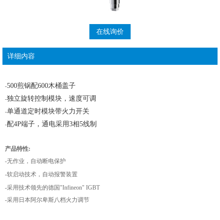
在线询价
详细内容
500煎锅配600木桶盖子
-
独立旋转控制模块，速度可调
-
单通道定时模块带火力开关
-
配4P端子，通电采用3相5线制
-
产品特性:
-无作业，自动断电保护
-软启动技术，自动报警装置
-采用技术领先的德国"Infineon" IGBT
-采用日本阿尔卑斯八档火力调节